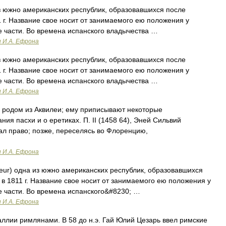
з южно американских республик, образовавшихся после
 г. Название свое носит от занимаемого ею положения у
е части. Во времена испанского владычества …
и И.А. Ефрона
з южно американских республик, образовавшихся после
 г. Название свое носит от занимаемого ею положения у
е части. Во времена испанского владычества …
и И.А. Ефрона
, родом из Аквилеи; ему приписывают некоторые
ия пасхи и о еретиках. П. II (1458 64), Эней Сильвий
ал право; позже, переселясь во Флоренцию,
и И.А. Ефрона
teur) одна из южно американских республик, образовавшихся
в 1811 г. Название свое носит от занимаемого ею положения у
е части. Во времена испанского&#8230; …
и И.А. Ефрона
ллии римлянами. В 58 до н.э. Гай Юлий Цезарь ввел римские