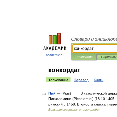
Словари и энциклоп
academic.ru
Толкования
Переводы
конкордат
Толкование
Перевод
Книги
Пий
— (Pius) В католической церкв
111
Пикколомини (Piccolomini) [18.10.1405
римский с 1458. В юности снискал изве
Большая советская энциклопедия