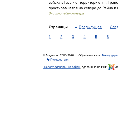
войска в Галлию, территорию т.н. Тра
простиравшаяся на севере до Рейна и 
Энциклопедия Кольера
Страницы
←
Предыдущая
Сле
1
2
3
4
5
6
© Академик, 2000-2026
Обратная связь:
Техподдерж
👣 Путешествия
Экспорт словарей на сайты
, сделанные на PHP,
Jo