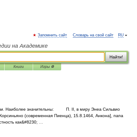
Запомнить сайт
Словарь на свой сайт
RU
едии на Академике
Найти!
Книги
Игры ⚽
и. Наиболее значительны: П. II, в миру Энеа Сильвио
, Корсиньяно (современная Пиенца), 15.8.1464, Анкона], папа
стность как&#8230; …