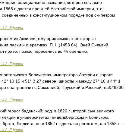
мперия официальное название, которое согласно
 1868 г. дается прежней Австрийской империи, т. е.
в, соединенных в конституционном порядке под скипетром
и И.А. Ефрона
, родом из Аквилеи; ему приписывают некоторые
ия пасхи и о еретиках. П. II (1458 64), Эней Сильвий
ал право; позже, переселясь во Флоренцию,
и И.А. Ефрона
Апостольского Величества, императора Австрии и короля
2° 10 15 и 51° 3 27 северн. широты и между 27° 10 и 44° 1
вере она граничит с Саксонией, Пруссией и Россией, на&#8230;
и И.А. Ефрона
ий герцог баденский; род. в 1826 г.; второй сын великого
 лекции в университетах гейдельбергском и боннском.
брата, Людвига, он в 1852 г. сделался регентом, а в 1858 г …
и И.А. Ефрона