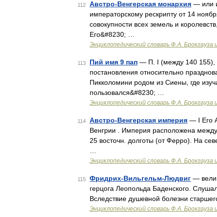
Австро-Венгерская монархия
— или и
112
императорскому рескрипту от 14 ноября
совокупности всех земель и королевст
Его&#8230; …
Энциклопедический словарь Ф.А. Брокгауза 
Пий имя 9 пап
— П. I (между 140 155)
113
постановления относительно празднован
Пикколомини родом из Сиены, где изуч
пользовался&#8230; …
Энциклопедический словарь Ф.А. Брокгауза 
Австро-Венгерская империя
— I Его 
114
Венгрии . Империя расположена между 4
25 восточн. долготы (от Ферро). На се
…
Энциклопедический словарь Ф.А. Брокгауза 
Фридрих-Вильгельм-Людвиг
— велик
115
герцога Леопольда Баденского. Слушал
Вследствие душевной болезни старшего 
Энциклопедический словарь Ф.А. Брокгауза 