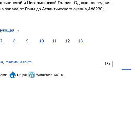
нсальпинской и Цизальпинской Галлии. Однако последняя,
на западе от Роны до Атлантического океана,&#8230; …
дующая
→
7
8
9
10
11
12
13
ка
,
Реклама на сайте
18+
omla,
Drupal,
WordPress, MODx.