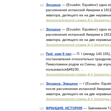
Экуадор
— (Ecuador, Equateur) одна и
116
расчленения испанской Америки в 1811
экватора, делящего ее на две неравны
Энциклопедический словарь Ф.А. Брокгауза 
Экуадор
— (Ecuador, Equateur) одна и
117
расчленения испанской Америки в 1811
экватора, делящего ее на две неравны
Энциклопедический словарь Ф.А. Брокгауза 
Пий, имя 9 пап
— П. I (между 140 155)
118
постановления относительно празднован
Пикколомини родом из Сиены, где изуч
пользовался&#8230; …
Энциклопедический словарь Ф.А. Брокгауза 
Экуадор, Эквадор
— I (Ecuador, Equa
119
после расчленения испанской Америки 
экватора, делящего ее на две неравны
Энциклопедический словарь Ф.А. Брокгауза 
ФРАНЦИЯ. ИСТОРИЯ
— Завоевание Га
120